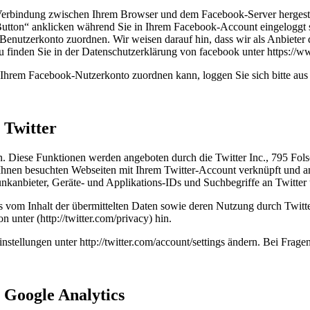
Verbindung zwischen Ihrem Browser und dem Facebook-Server hergestellt
tton“ anklicken während Sie in Ihrem Facebook-Account eingeloggt sin
nutzerkonto zuordnen. Wir weisen darauf hin, dass wir als Anbieter d
u finden Sie in der Datenschutzerklärung von facebook unter https://
Ihrem Facebook-Nutzerkonto zuordnen kann, loggen Sie sich bitte au
 Twitter
n. Diese Funktionen werden angeboten durch die Twitter Inc., 795 Fo
hnen besuchten Webseiten mit Ihrem Twitter-Account verknüpft und a
kanbieter, Geräte- und Applikations-IDs und Suchbegriffe an Twitter 
is vom Inhalt der übermittelten Daten sowie deren Nutzung durch Twitte
n unter (http://twitter.com/privacy) hin.
nstellungen unter http://twitter.com/account/settings ändern. Bei Frag
 Google Analytics